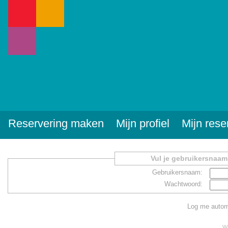
Reservering maken
Mijn profiel
Mijn rese
Vul je gebruikersnaam
Gebruikersnaam:
Wachtwoord:
Log me automa
Wa