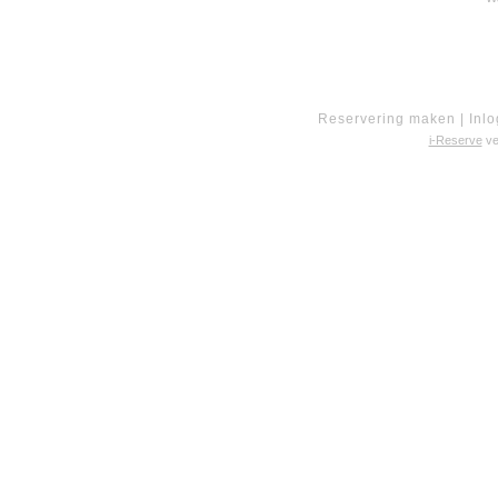
Reservering maken
|
Inl
i-Reserve
ve